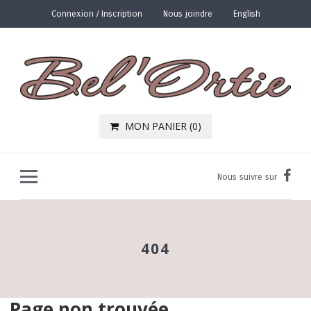
Connexion / Inscription
Nous joindre
English
MON PANIER (
0
)
Nous suivre sur
404
Page non trouvée